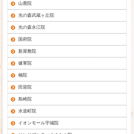
山鹿院
光の森武蔵ヶ丘院
光の森永江院
国府院
新屋敷院
健軍院
楠院
田迎院
島崎院
水道町院
イオンモール宇城院